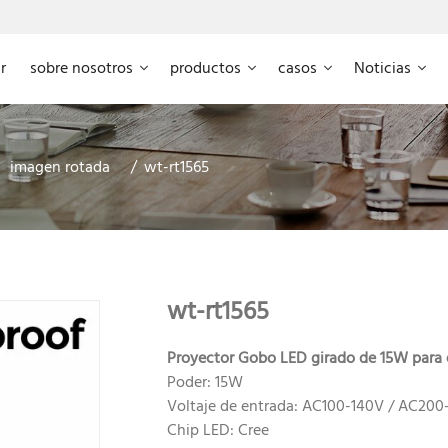
r
sobre nosotros
productos
casos
Noticias
imagen rotada
wt-rt1565
wt-rt1565
Proyector Gobo LED girado de 15W para 
Poder: 15W
Voltaje de entrada: AC100-140V / AC20
Chip LED: Cree