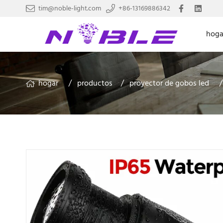
tim@noble-light.com
+86-13169886342
hoga
hogar
productos
proyector de gobos led