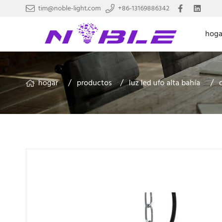
tim@noble-light.com
+86-13169886342
hoga
hogar
productos
luz led ufo alta bahía