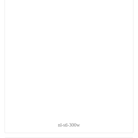
nl-stl-300w