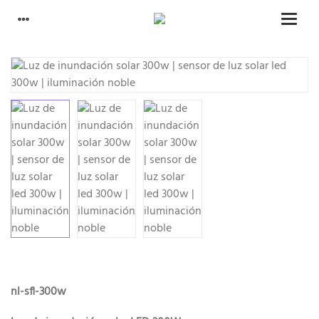
nl-sfl-300w