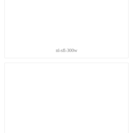
nl-sfl-300w