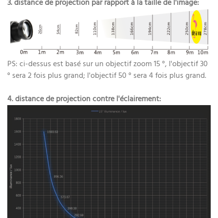
3. distance de projection par rapport à la taille de l'image:
PS: ci-dessus est basé sur un objectif zoom 15 °, l'objectif 30
° sera 2 fois plus grand; l'objectif 50 ° sera 4 fois plus grand.
4. distance de projection contre l'éclairement: